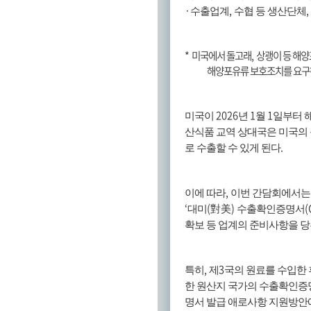
·
,
,
수출업계
수협 등 생산단체
*
미국에서 돌고래
,
상괭이 등 해양
해양포유류 보호조치를 요구
2026
1
1
미국이
년
월
일부터 
산식품 교역 상대국은 미국의
.
로 수출할 수 있게 된다
,
이에 따라
이번 간담회에서는 
‘
(
)
(
대미
對美
수출확인증명서
확보 등 업계의 준비사항을 
,
3
특히
제
국의 원료를 수입한 
한 원산지 국가의 수출확인증
명서 발급 애로사항 지원방안