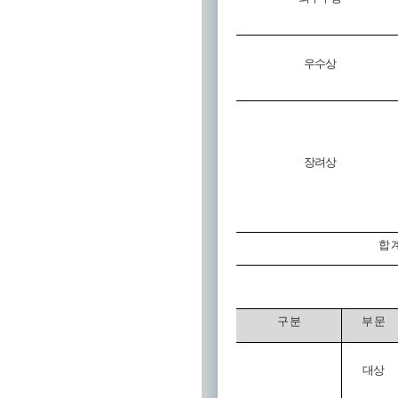
우수상
장려상
합 
구 분
부 문
대상