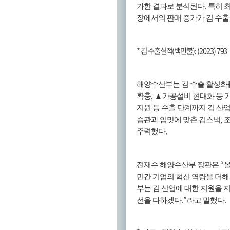
.
가한 결과로 분석된다
특히 
장에서의 판매 증가가 김 수출
*
김 수출실적
(
백만불
): (2023) 793
해양수산부는 김 수출 활성화
,
확충
▲
가공설비 현대화 등 
지원 등 수출 단계까지 김 산
,
습관과 입맛에 맞춘 김스낵
조
.
주력했다
“
전재수 해양수산부 장관은
올
민간 기업의 혁신 역량을 더해
부는 김 산업에 대한 지원을 
.”
.
선을 다하겠다
라고 말했다