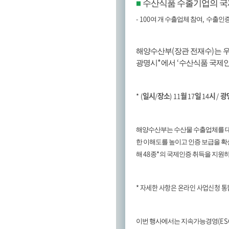
수산식품 수출기업의 국
■
- 100
,
여 개 수출업체 참여
수출인증
(
)
해양수산부
장관 전재수
는 
*
‘
광명시
에서
수산식품 국제인
일시
장소
월
일
시
광
* (
/
) 11
17
14
/
해양수산부는 수산물 수출업체를 
한 이해도를 높이고 인증 보급을 확
48
*
해
종
의 국제인증 취득을 지원
*
자세한 사항은 온라인 사업신청 
(ES
이번 행사에서는 지속가능경영