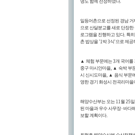
.
명도 함께 선정하였다
일등어촌으로 선정된 경남 거
으로 산달분교를 새로 단장한
.
로그램을 진행하고 있다
특히
'1
3
'
촌 밥상을
박
식
으로 제공
3
▲
체험 부문에는
개 국어를
,
중구 마시안마을
▲
숙박 부
,
시 신시도마을
▲
음식 부문에
영한 경기 화성시 전곡리마을
11
25
해양수산부는 오는
월
일
·
된 마을과 우수 사무장
바다해
.
보할 계획이다