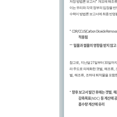
*
저장 방법론 보고서
개요에 해조류
이는 우리와 각국 정부의 입장을 
수력이 방법론 보고서에 최종 반영
*
CDR/CCUS(Carbon Dioxide Removal/C
적용됨
밀물과 썰물의 영향을 받지 않고 
**
,
27
30
참고로
지난달
일부터
일까지
,
,
라 주도로 의제화한 갯벌
해조류
,
,
벌
해조류
조하대 퇴적물을 포함한
향후 보고서 발간 후에는 갯벌
해
*
,
감축목표
등 계산에 
(NDC)
흡수량 계산에 유리