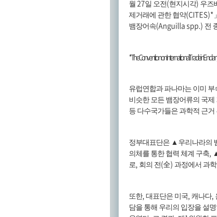
27
(
)
월
일 오전
현지시각
우즈
(CITES)*
제거래에 관한 협약
(Anguilla spp.)
뱀장어속
전 
* The Convention on International Trade in Endang
유럽연합과 파나마는 이미 
비슷한 모든 뱀장어류의 국제
등 다수국가들은 과학적 근거
정부대표단은
▲
우리나라의 
,
의체를 통한 협력 체계 구축
,
(
)
로
회의 전
全
과정에서 과학
,
,
,
또한
대표단은 미국
캐나다
담을 통해 우리의 입장을 설