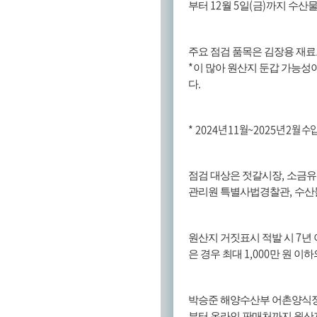
12
5
(
)
부터
월
일
금
까지 수산물
주요 점검 품목은 김장용 재료
*
이 많아 원산지 둔갑 가능성
.
다
* 2024
년
11
월
~2025
년
2
월 수
,
점검 대상은 젓갈시장
소금유
,
관리원 특별사법경찰관
수산
7
원산지 거짓표시 적발 시
년
1,000
은 경우 최대
만 원 이
박승준 해양수산부 어촌양식
부터 온라인 판매처까지 원산