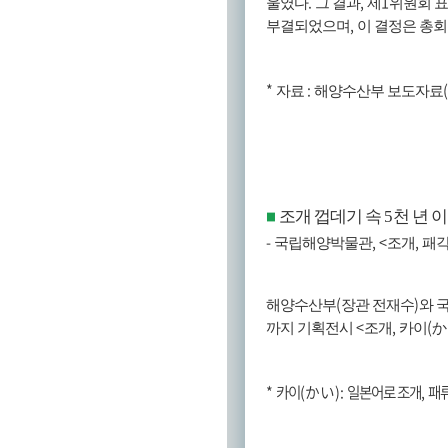
.
,
1
울였다
그 결과
제
위원회 
,
부결되었으며
이 결정은 총회
*
:
자료
해양수산부 보도자료
조개 껍데기 속
5
천 년 
■
-
, <
,
국립해양박물관
조개
패각
(
)
해양수산부
장관 전재수
와 
<
,
(
까지 기획전시
조개
카이
か
*
카이
(
かい
):
일본어로 조개
,
패