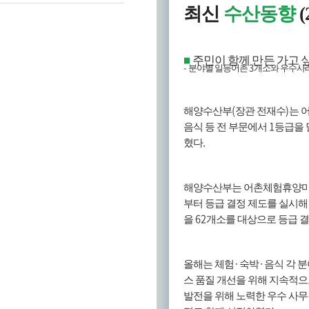
최신
수산동향
(
주민이 함께 만든 가고 
■
-
3
분야별 일등어촌
개소와 우수사
(
)
해양수산부
장관 전재수
는 
1
음식 등 전 부문에서
등급을 
.
혔다
해양수산부는 어촌체험휴양마
부터 등급 결정 제도를 실시해
62
을
개소를 대상으로 등급 
·
·
올해는 체험
숙박
음식 각 
스 품질 개선을 위해 지속적
발전을 위해 노력한 우수 사