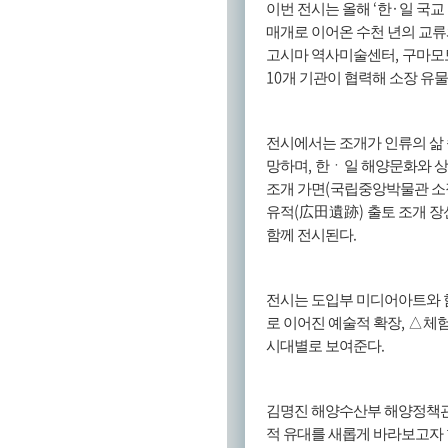
‘
·
이번 전시는 올해
한
일 국교
매개로 이어온 수천 년의 교
,
고시마 역사미술센터
구마모
10
개 기관이 협력해 소장 유
전시에서는 조개가 인류의 삶 
,
망하며
한
ㆍ
일 해양문화와 상
(
조개 가면
국립중앙박물관 소
(
)
유적
広田遺跡
출토 조개 장
.
함께 전시된다
전시는 도입부 미디어아트와
,
로 이어진 예술적 확장
△
체
.
시대별로 보여준다
김명진 해양수산부 해양정책
적 유대를 새롭게 바라보고자