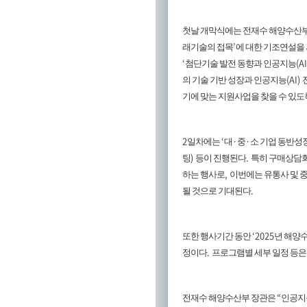
첫날 개막식에는 전재수 해양수산부
’
래기술의 접목
에 대한 기조연설을
‘
(A
첨단기술 발전 동향과 인공지능
(AI)
의 기술 기반 성장과 인공지능
기에 맞는 지원사업을 찾을 수 있도
2
‘
·
·
일차에는
대
중
소 기업 동반성
)
.
팅
등이 진행된다
특히 구매상담
,
하는 행사로
이번에는 유통사 및 
.
될 것으로 기대된다
‘2025
또한 행사기간 동안
년 해양
.
정이다
프로그램별 세부 일정 등은
“
전재수 해양수산부 장관은
인공지