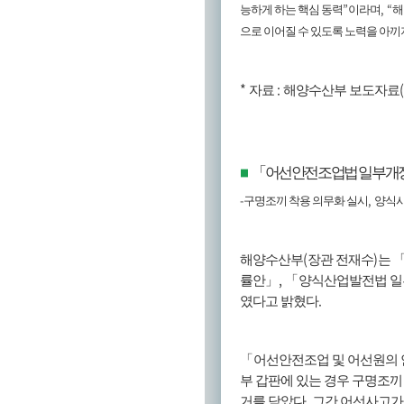
”
, “
능하게 하는 핵심 동력
이라며
해
으로 이어질 수 있도록 노력을 아끼
*
:
자료
해양수산부 보도자료
「
어선안전조업법 일부개
■
-
,
구명조끼 착용 의무화 실시
양식시
(
)
해양수산부
장관 전재수
는
,
률안
」
「
양식산업발전법 
.
였다고 밝혔다
「
어선안전조업 및 어선원의
부 갑판에 있는 경우 구명조
.
거를 담았다
그간 어선사고가