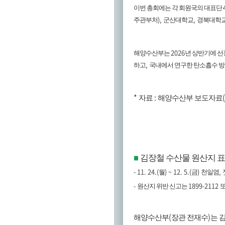
이번 총회에는 각 회원국의 대표단
),
,
주관부처
군산대학교
경북대학교
2026
해양수산부는
년 상반기에 선
,
하고
국내에서 연구한 탄소흡수 방
*
:
자료
해양수산부 보도자료
김장철 수산물 원산지 
■
- 11. 24.(
) ~ 12. 5.(
)
,
월
금
천일염
-
1899-2112
원산지 위반 신고는
(
)
해양수산부
장관 전재수
는 