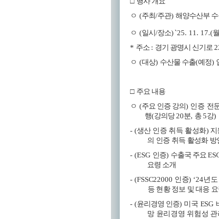
□
행사 개요
ㅇ
(
주최
/
주관
)
해양수산부 
ㅇ
(
일시
/
장소
)
`25. 11. 17.(
*
주소
:
경기 광명시 신기로
2
ㅇ
(
대상
)
수산물 수출
(
예정
)
□
주요 내용
ㅇ
(
주요 인증 강의
)
인증 전
행
(
강의당
20
분
,
총
5
강
)
-
(
생산 인증 취득 활성화
)
지
의 인증 취득 활성화 방
- (
ESG
인증
)
수출국 주요
ES
요령 소개
- (
FSSC22000
인증
) ‘24
년
등
현황 정보 및 대응 
- (
윤리경영 인증
)
미국
ESG
망 윤리경영 위험성 관