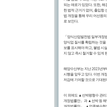
.
,
되는 애로가 있었다
또한
해
,
한 법적 근거가 없어
출입항 
법 개정을 통해 우리 어선원의
.
로 보인다
「
양식산업발전법 일부개정
양식업 질서를 확립하는 것을
,
보를 표시해야 하고
불법 시
지 않고 즉시 철거할 수 있게 
2023
해양수산부는 지난
년부
.
시행을 앞두고 있다
이번 개
저감에 기여할 것으로 기대된
이 외에도
▲
선박평형수 관리
개정법률안
」
과
▲
선박 등 
,
개정법률안
」
▲
업종별수협의