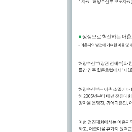
*
:
자료
해양수산부 보도자료
상생으로 혁신하는 어촌
■
-
어촌지역 발전에 기여한 마을 및 
(
)
해양수산부
장관 전재수
와 
‘
1
틀간 경주 힐튼호텔에서
제
해양수산부는 어촌 소멸에 대
2006
해
년부터 매년 전진대회
,
,
양마을 운영진
귀어귀촌인
이번 전진대회에서는 어촌지역
,
하고
어촌마을 휴가지 원격