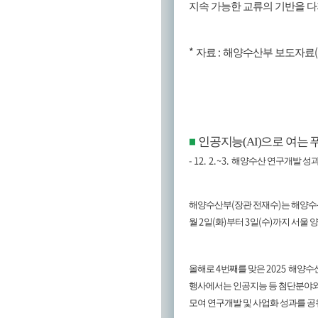
지속 가능한 교류의 기반을 
*
:
자료
해양수산부 보도자료
인공지능
(AI)
으로 여는 
■
- 12. 2.~3.
해양수산 연구개발 성과
(
)
해양수산부
장관 전재수
는 해양수
2
(
)
3
(
)
월
일
화
부터
일
수
까지 서울 
4
2025
올해로
번째를 맞은
해양수
행사에서는 인공지능 등 첨단분야와
모여 연구개발 및 사업화 성과를 공