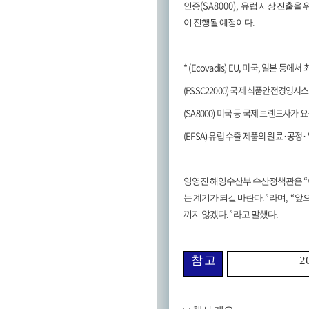
(SA8000),
인증
유럽 시장 진출을 
.
이 진행될 예정이다
* (Ecovadis) EU,
미국
,
일본 등에서 
(FSSC22000)
국제 식품안전경영시
(SA8000)
미국 등 국제 브랜드사가 
(EFSA)
유럽 수출 제품의 원료
·
공정
·
“
양영진 해양수산부 수산정책관은
.”
, “
는 계기가 되길 바란다
라며
앞으
.”
.
끼지 않겠다
라고 말했다
참 고
2