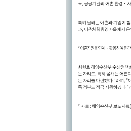
,
표
공공기관의 어촌 환경
‧
사
특히 올해는 어촌과 기업이 함
,
과
어촌체험휴양마을에서 운영
*
어촌자원을 연계
‧
활용하여 민간
최현호 해양수산부 수산정책
,
는 자리로
특히 올해는 어촌과
.”
, “
는 자리를 마련했다
라며
.”
록 정부도 적극 지원하겠다
*
:
자료
해양수산부 보도자료