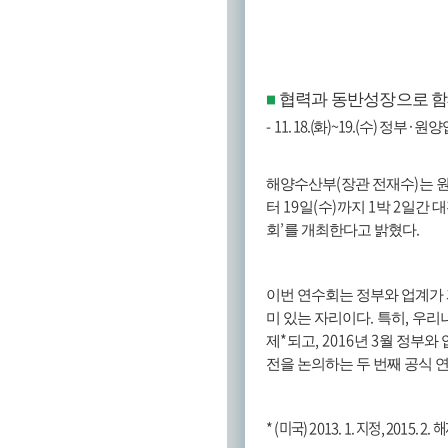
협력과 동반성장으로 함
■
-
11. 18.(
)~19.(
)
·
화
수
정부
원양
(
)
해양수산부
장관 전재수
는 
19
(
)
1
2
터
일
수
까지
박
일간 
’
.
회
를 개최한다고 밝혔다
이번 연수회는 정부와 업계가
.
,
미 있는 자리이다
특히
우리나
*
, 2016
3
제
되고
년
월 정부와 
전을 논의하는 두 번째 공식 
* (
미국
) 2013. 1.
지정
, 2015. 2.
해