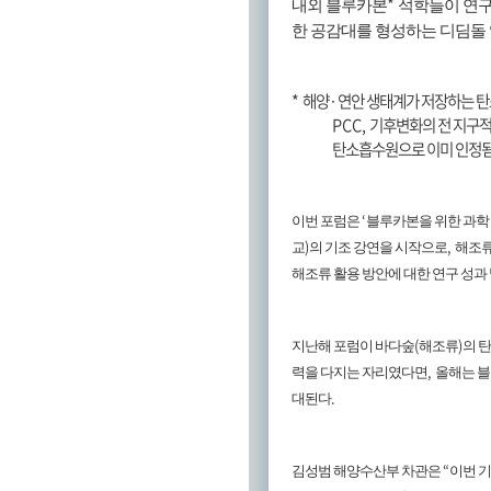
*
내외 블루카본
석학들이 연구
한 공감대를 형성하는 디딤돌 
*
해양
·
연안 생태계가 저장하는 
PCC,
기후변화의 전 지구적
탄소흡수원으로 이미 인정
‘
이번 포럼은
블루카본을 위한 과학 
)
,
교
의 기조 강연을 시작으로
해조류
해조류 활용 방안에 대한 연구 성과
(
)
지난해 포럼이 바다숲
해조류
의 
,
력을 다지는 자리였다면
올해는 블
.
대된다
“
김성범 해양수산부 차관은
이번 기