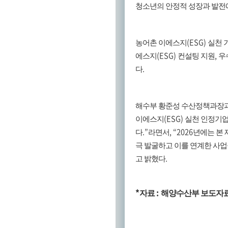
청소년의 안정적 성장과 발전
(ESG)
농어촌 이에스지
실천 
(ESG)
,
에스지
컨설팅 지원
우
.
다
해수부 황준성 수산정책과장
(ESG)
이에스지
실천 인정기
.”
, “2026
다
라면서
년에는 본 
극 발굴하고 이를 연계한 사
.
고 밝혔다
*
:
자료
해양수산부 보도자