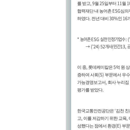
, 9
25
11
1
를 받고
월
일부터
월
ESG
협력재단 내 농어촌
심의
.
30%
16
하였다
전년 대비
인
*
농어촌
ESG
실천 인정기업수
: 
→
(’24) 52
개사
(
민간
13,
,
5
이 중
롯데케미칼은
억 원 
(S)
증하여 사회
부문에서 우수
,
가능경영보고서
회사 누리집
.
평가를 받았다
‘
한국교통안전공단은
김천 친
,
,
고
이를 저감하기 위한 교육
(E)
성했다는 점에서 환경
부문