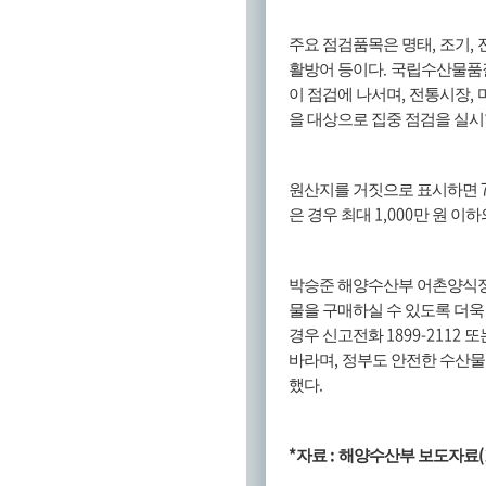
,
,
주요 점검품목은 명태
조기
.
활방어 등이다
국립수산물품
,
,
이 점검에 나서며
전통시장
을 대상으로 집중 점검을 실
원산지를 거짓으로 표시하면
1,000
은 경우 최대
만 원 이
박승준 해양수산부 어촌양식
물을 구매하실 수 있도록 더욱
1899-2112
경우 신고전화
또
,
바라며
정부도 안전한 수산물
.
했다
*
:
(
자료
해양수산부 보도자료