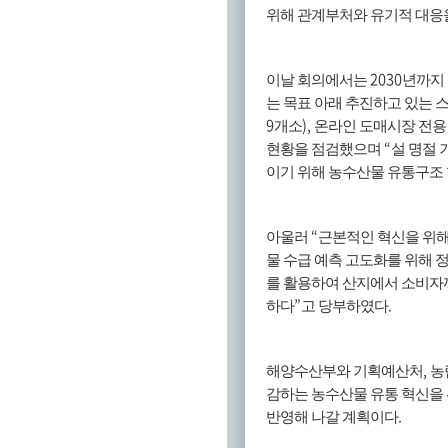
위해 관계부처와 유기적 대응
2030
이날 회의에서는
년까지
는 목표 아래 추진하고 있는
9
),
개소
온라인 도매시장 전용
“
현황을 점검했으며
설 명절 
이기 위해 농수산물 유통구조
“
아울러
근본적인 혁신을 위해
물 수급 예측 고도화를 위해 
를 활용하여 산지에서 소비자까
”
.
하다
고 당부하였다
,
해양수산부와 기획예산처
농
감하는 농수산물 유통 혁신을
.
반영해 나갈 계획이다