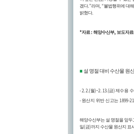
.”
, “
겠다
라며
불법행위에 대해
.
밝혔다
*
:
,
자료
해양수산부
보도자료
설 명절 대비 수산물 원
■
- 2. 2.(
)~2. 13.(
)
월
금
제수용 수
-
1899-2
원산지 위반 신고는
해양수산부는 설 명절을 앞두
(
)
일
금
까지 수산물 원산지 표