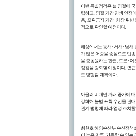
이번 특별점검은 설 명절에 국
,
립하고
명절 기간 민생 안정
,
·
용
포획금지 기간
체장 위반
.
적으로 확인할 예정이다
·
·
해상에서는 동해
서해
남해 
가 많은 어종을 중심으로 업
,
·
을 총동원하는 한편
드론
어
.
점검을 강화할 예정이다
연근
.
도 병행할 계획이다
아울러 비대면 거래 증가에 
강화해 불법 포획 수산물 판매
관계 법령에 따라 엄정 조치
최현호 해양수산부 수산정책
,
이 높은 만큼
가용할 수 있는