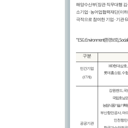
(
해양수산부
장관 직무대행 
·
(
소기업
농어업협력재단
이하
·
6
극적으로 참여한 기업
기관
* ESG : Environment(
환경보호
), Social
구분
HD
현대삼호
,
민간기업
롯데홈쇼핑
,
수
(17
개
)
강원랜드
,
국
국립호남
농림식품기술기획
부산항만공사
,
여
인천항만
공공기관
한국가스안전공