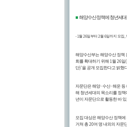
해양수산 정책에 청년세대
■
- 1
26
2
6
,
월
일부터
월
일까지 모집
해양수산부는 해양수산 정책 
1
26
(
회를 확대하기 위해
월
일
)’
단
을 공개 모집한다고 밝혔
·
·
자문단은 해양
수산
해운 등
해 청년세대의 목소리를 정책
년이 자문단으로 활동한 바 
모집 대상은 해양수산 정책에 
20
거쳐 총
여 명 내외의 자문