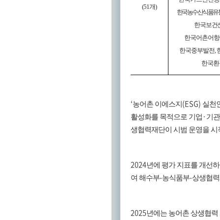
(51
개
)
한국농수산식품유
한국보건
한국어촌어항
한국중부발전
,
한국환
‘
(ESG)
농어촌 이에스지
실천
·
활성화를 목적으로 기업
기관
생협력재단이 시범 운영을 
2024
년에 평가 지표를 개선
-
-
여 해수부
농식품부
상생협력
2025
년에는 농어촌 상생협력 