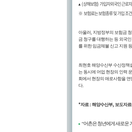
▴
(
상해보험
)
가입자외국인 근로자
※
보험료는 보험종류 및 가입 조건
,
아울러
지방정부의 보험금 청
금 청구를 대행하는 등 외국인
를 위한 임금체불 신고 지원 등
최현호 해양수산부 수산정책
는 동시에 어업 현장의 인력 
회에서 현장의 애로사항을 면
.
다
*
:
,
자료
해양수산부
보도자료
“
어촌은 청년에게 새로운 
■