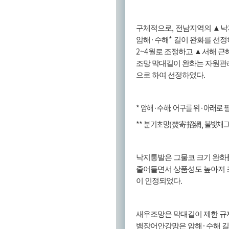
,
구체적으로
전남지역의
▲
낙
·
*
암해
수해
길이 완화를 선
2~4
월로 조정하고
▲
서해 근
조망 막대길이 완화는 자원관
.
으로 하여 선정하였다
*
암해
·
수해
:
어구를 위
·
아래로 펼
**
분기초망
(
焚寄招網
,
불빛채
낙지통발은 그물코 크기 완화
줄어들면서 상품성도 높아져 조
.
이 인정되었다
새우조망은 막대길이 제한 규
·
뱀장어안강망은 암해
수해 길