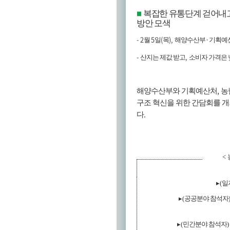
복잡한 유통단계 걷어내
■
방안 모색
- 2
5
(
),
·
월
일
목
해양수산부
기획예
-
,
산지는 제값 받고
소비자 가격은 
,
해양수산부와 기획예산처
농
구조 혁신을 위한 간담회를 
.
다
<
▸
(
일
▸
(
공공분야 참석자
▸
(
민간분야 참석자
)