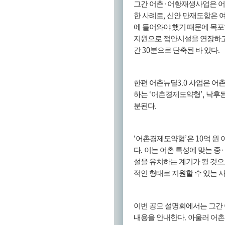
·
그간 어촌
어항재생사업은 
,
한 사례로
신안 만재도항은 여
에 들어와야 했기 때문에 목
지원으로 접안시설을 연장하고
30
.
간
분으로 단축된 바 있다
3.0
한편 어촌뉴딜
사업은 어촌
‘
’,
하는
어촌경제도약형
낙후된
.
분된다
‘
’
10
어촌경제도약형
은
억 원
.
·
다
이는 어촌 특성에 맞는 중
설을 유치하는 계기가 될 것
적인 형태로 지원할 수 있는 
이번 공모 설명회에서는 그간
.
내용을 안내한다
아울러 어