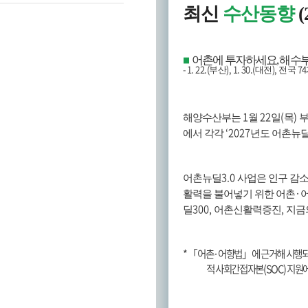
최신
수산동향
(
어촌에 투자하세요
,
해수부
■
- 1. 22.(
), 1. 30.(
),
74
부산
대전
전국
1
22
(
)
해양수산부는
월
일
목
부
‘2027
에서 각각
년도 어촌뉴
3.0
어촌뉴딜
사업은 인구 감
·
활력을 불어넣기 위한 어촌
300,
,
딜
어촌신활력증진
지금
*
「
어촌
·
어항법
」
에 근거해 시행되
적 사회간접자본
(SOC)
지원에