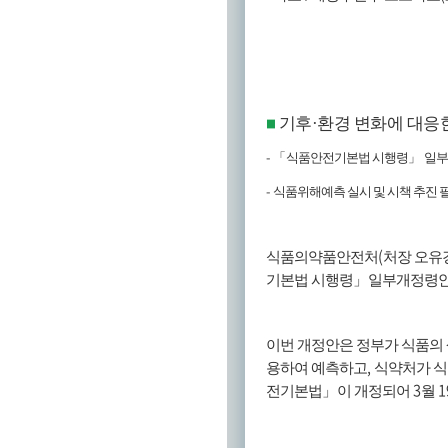
기후
·
환경 변화에 대응
■
-
「
식품안전기본법 시행령
」
일부
-
식품위해예측 실시 및 시책 추진
(
식품의약품안전처
처장 오유
기본법 시행령
」
일부개정령
이번 개정안은 정부가 식품의
,
용하여 예측하고
식약처가 
3
1
전기본법
」
이 개정되어
월