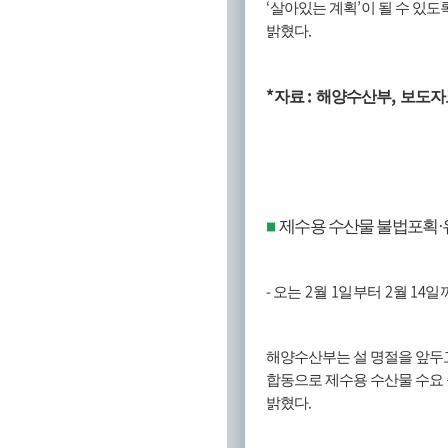
‘
’
살아있는 계획
이 될 수 있도
.
밝혔다
*
:
,
자료
해양수산부
보도자
제수용 수산물 불법포획
·
■
-
2
1
2
14
오는
월
일부터
월
일
해양수산부는 설 명절을 앞두
합동으로 제수용 수산물 수요
.
밝혔다