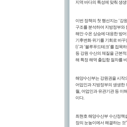
지역 바다의 특성에 맞춰 생
‘
이번 정책의 첫 행선지는
강
구조를 분석하여 지방정부와
해안 수온 상승에 대응한 방어
기후변화 위기를 기회로 바꾸
I)’
‘
’
과
블루푸드테크
를 접목하
등 강원 수산의 체질을 근본
해 특정 해역 출입항 절차를 
해양수산부는 강원권을 시작
어업인과 지방정부의 생생한 
,
월
어업인과 유관기관 등 이
.
이다
최현호 해양수산부 수산정책
장의 눈높이에서 해결하는 것