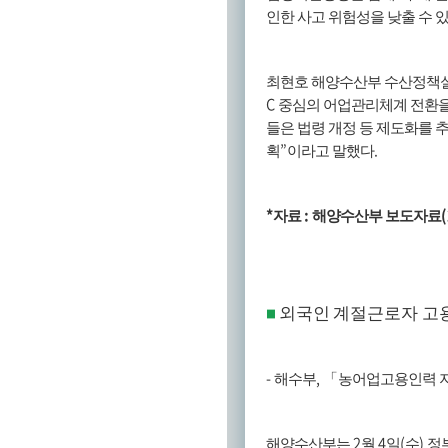
인한 사고 위험성을 낮출 수 
최현호 해양수산부 수산정책
C
중심의 어업관리체계 전환을
들은 법령 개정 등 제도화를 
”
.
획
이라고 말했다
*
:
(
자료
해양수산부 보도자료
외국인 계절근로자 고
■
-
,
해수부
「
농어업고용인력 
2
4
(
)
해양수산부는
월
일
수
정