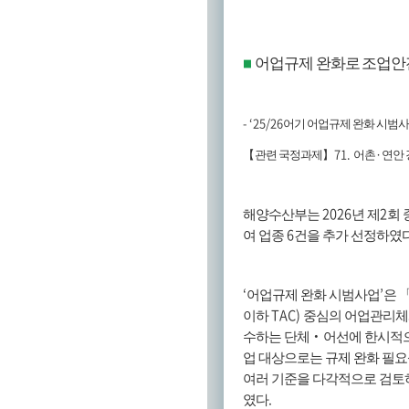
어업규제 완화로 조업안
■
- ‘25/26
어기 어업규제 완화 시범사
71.
·
【
관련 국정과제
】
어촌
연안 
2026
2
해양수산부는
년 제
회
6
여 업종
건을 추가 선정하였
‘
’
어업규제 완화 시범사업
은
TAC)
이하
중심의 어업관리체
수하는 단체
‧
어선에 한시적
업 대상으로는 규제 완화 필
여러 기준을 다각적으로 검토
.
였다