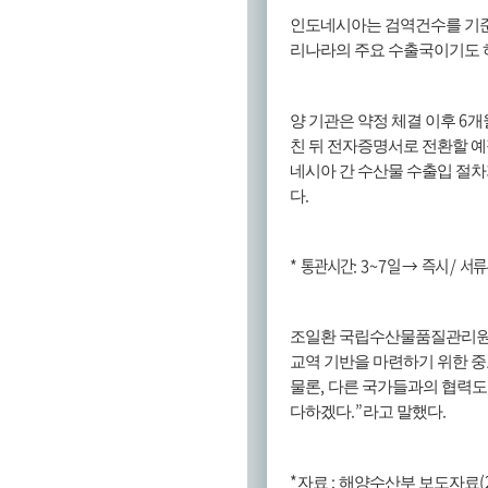
인도네시아는 검역건수를 기
리나라의 주요 수출국이기도 
6
양 기관은 약정 체결 이후
개
친 뒤 전자증명서로 전환할 
네시아 간 수산물 수출입 절
.
다
*
통관시간
: 3~7
일
→
즉시
/
서류
조일환 국립수산물품질관리
교역 기반을 마련하기 위한 중
,
물론
다른 국가들과의 협력도
.”
.
다하겠다
라고 말했다
*
:
(
자료
해양수산부 보도자료