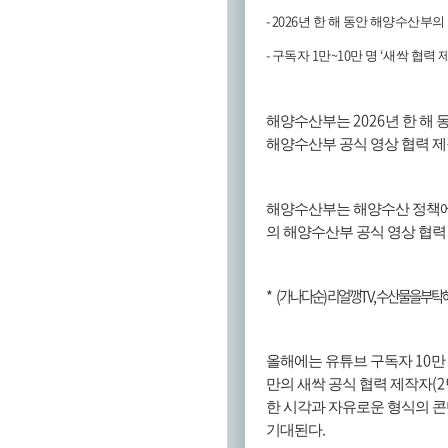
- 2026
년 한 해 동안 해양수산부의
-
1
~10
‘
구독자
만
만 명
새싹 협력 
2026
해양수산부는
년 한 해
해양수산부 공식 영상 협력 
해양수산부는 해양수산 정책에
의 해양수산부 공식 영상 협
*
(
가나다순
)
리얼깽
TV,
수산물을부탁
10
올해에는 유튜브 구독자
만
(2
만의 새싹 공식 협력 제작자
한 시각과 자유로운 형식의 
.
기대된다