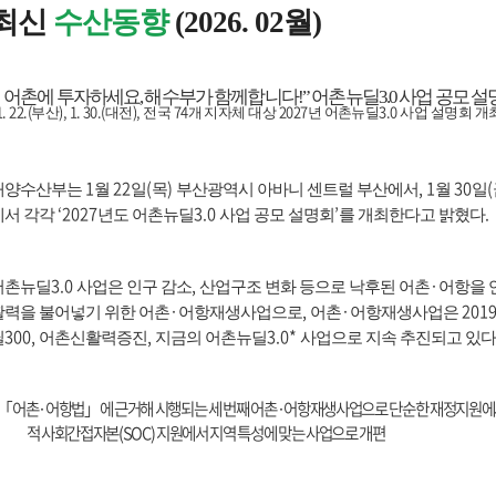
최신
수산동향
(2026. 02월)
어촌에 투자하세요
,
해수부가 함께합니다
!”
어촌뉴딜
3.0
사업 공모 설
1. 22.(
), 1. 30.(
),
74
2027
3.0
부산
대전
전국
개 지자체 대상
년 어촌뉴딜
사업 설명회 개
1
22
(
)
, 1
30
(
해양수산부는
월
일
목
부산광역시 아바니 센트럴 부산에서
월
일
‘2027
3.0
’
.
에서 각각
년도 어촌뉴딜
사업 공모 설명회
를 개최한다고 밝혔다
3.0
,
·
어촌뉴딜
사업은 인구 감소
산업구조 변화 등으로 낙후된 어촌
어항을 
·
,
·
201
활력을 불어넣기 위한 어촌
어항재생사업으로
어촌
어항재생사업은
300,
,
3.0*
딜
어촌신활력증진
지금의 어촌뉴딜
사업으로 지속 추진되고 있다
「
어촌
·
어항법
」
에 근거해 시행되는 세 번째 어촌
·
어항재생사업으로 단순한 재정지원에
적 사회간접자본
(SOC)
지원에서 지역 특성에 맞는 사업으로 개편