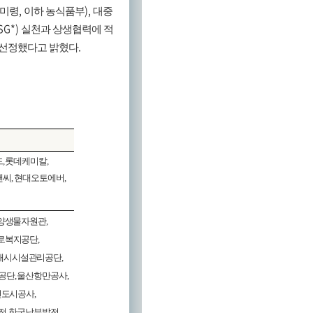
,
),
송미령
이하 농식품부
대중
SG*)
실천과 상생협력에 적
.
 선정했다고 밝혔다
드
,
롯데케미칼
,
앤씨
,
현대오토에버
,
양생물자원관
,
로복지공단
,
해시시설관리공단
,
공단
,
울산항만공사
,
천도시공사
,
전
,
한국남부발전
,