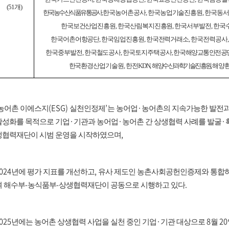
(51
개
)
한국농수산식품유통공사
한국농어촌공사
,
한국농업기술진흥원
,
한국동서
한국보건산업진흥원
,
한국산림복지진흥원
,
한국서부발전
,
한국
한국어촌어항공단
,
한국임업진흥원
,
한국전력거래소
,
한국전력공사
한국중부발전
,
한국철도공사
,
한국토지주택공사
,
한국해양교통안전공
한국환경산업기술원
,
한전
KDN,
해양수산과학기술진흥원
해양
(ESG)
’
·
농어촌 이에스지
실천인정제
는 농어업
농어촌의 지속가능한 발전
·
·
·
활성화를 목적으로 기업
기관과 농어업
농어촌 간 상생협력 사례를 발굴
,
생협력재단이 시범 운영을 시작하였으며
024
,
년에 평가 지표를 개선하고
유사 제도인 농촌사회공헌인증제와 통합하
-
-
.
여 해수부
농식품부
상생협력재단이 공동으로 시행하고 있다
025
·
8
20
년에는 농어촌 상생협력 사업을 실천 중인 기업
기관 대상으로
월