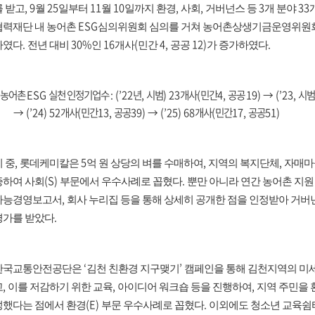
, 9
25
11
10
,
,
3
33
를 받고
월
일부터
월
일까지 환경
사회
거버넌스 등
개 분야
ESG
협력재단 내 농어촌
심의위원회 심의를 거쳐 농어촌상생기금운영위원회
.
30%
16
(
4,
12)
.
하였다
전년 대비
인
개사
민간
공공
가 증가하였다
농어촌
ESG
실천 인정기업수
: (’22
년
,
시범
) 23
개사
(
민간
4,
공공
19)
→
(’23,
시범
→
(’24) 52
개사
(
민간
13,
공공
39)
→
(’25) 68
개사
(
민간
17,
공공
51)
,
5
,
,
이 중
롯데케미칼은
억 원 상당의 벼를 수매하여
지역의 복지단체
자매마
(S)
.
증하여 사회
부문에서 우수사례로 꼽혔다
뿐만 아니라 연간 농어촌 지원
,
가능경영보고서
회사 누리집 등을 통해 상세히 공개한 점을 인정받아 거버
.
평가를 받았다
‘
’
한국교통안전공단은
김천 친환경 지구맺기
캠페인을 통해 김천지역의 미
,
,
,
고
이를 저감하기 위한 교육
아이디어 워크숍 등을 진행하여
지역 주민을 
(E)
.
성했다는 점에서 환경
부문 우수사례로 꼽혔다
이외에도 청소년 교육쉼