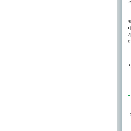
*
■
-