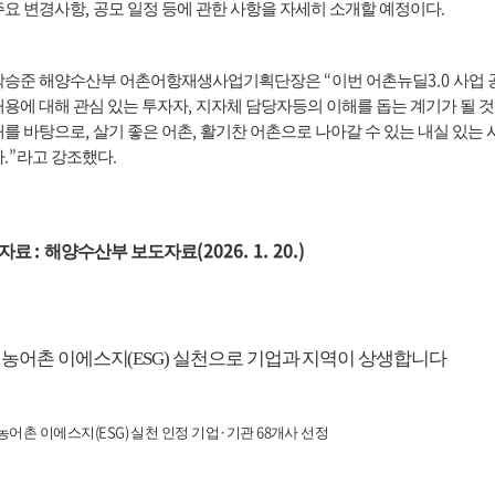
,
.
주요 변경사항
공모 일정 등에 관한 사항을 자세히 소개할 예정이다
“
3.0
박승준 해양수산부 어촌어항재생사업기획단장은
이번 어촌뉴딜
사업 
,
내용에 대해 관심 있는 투자자
지자체 담당자등의 이해를 돕는 계기가 될 것
,
,
해를 바탕으로
살기 좋은 어촌
활기찬 어촌으로 나아갈 수 있는 내실 있는
.”
.
다
라고 강조했다
:
(2026. 1. 20.)
자료
해양수산부 보도자료
농어촌 이에스지
(ESG)
실천으로 기업과 지역이 상생합니다
(ESG)
·
68
농어촌 이에스지
실천 인정 기업
기관
개사 선정