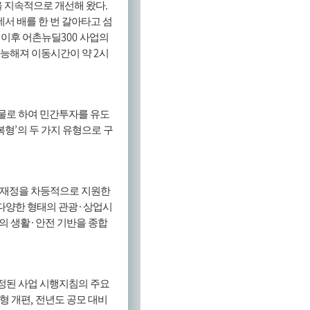
.
 지속적으로 개선해 왔다
서 배를 한 번 갈아타고 섬
.
300
이후 어촌뉴딜
사업의
2
가능해져 이동시간이 약
시
물로 하여 민간투자를 유도
’
복형
의 두 가지 유형으로 구
 재정을 차등적으로 지원한
·
다양한 형태의 관광
상업시
·
의 생활
안전 기반을 종합
정된 사업 시행지침의 주요
,
형 개편
전년도 공모 대비