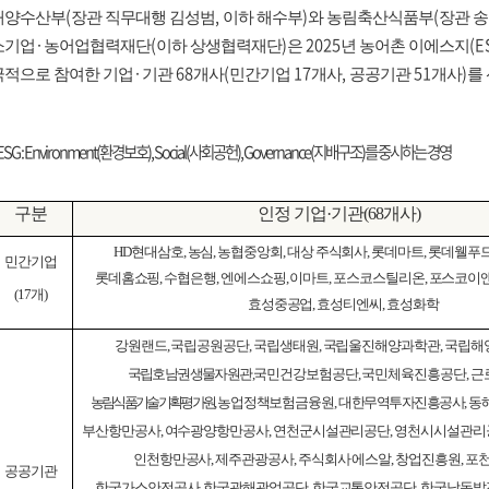
(
,
)
(
해양수산부
장관 직무대행 김성범
이하 해수부
와 농림축산식품부
장관 
·
(
)
2025
(E
소기업
농어업협력재단
이하 상생협력재단
은
년 농어촌 이에스지
·
68
(
17
,
51
)
극적으로 참여한 기업
기관
개사
민간기업
개사
공공기관
개사
를
 ESG : Environment(
환경보호
), Social(
사회공헌
), Governance(
지배구조
)
를 중시하는 경영
구분
인정 기업
·
기관
(68
개사
)
HD
현대삼호
,
농심
,
농협중앙회
,
대상 주식회사
,
롯데마트
,
롯데웰푸
민간기업
롯데홈쇼핑
,
수협은행
,
엔에스쇼핑
,
이마트
,
포스코스틸리온
,
포스코이
(17
개
)
효성중공업
,
효성티엔씨
,
효성화학
강원랜드
,
국립공원공단
,
국립생태원
,
국립울진해양과학관
,
국립해
국립호남권생물자원관
,
국민건강보험공단
,
국민체육진흥공단
,
근
농림식품기술기획평가원
농업정책보험금융원
,
대한무역투자진흥공사
,
동
부산항만공사
,
여수광양항만공사
,
연천군시설관리공단
,
영천시시설관리
인천항만공사
,
제주관광공사
,
주식회사 에스알
,
창업진흥원
,
포
공공기관
한국가스안전공사
,
한국광해광업공단
,
한국교통안전공단
,
한국남동발