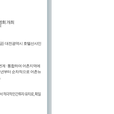
명회 개최
최
)
금
대전광역시 호텔선샤인
·
연계
통합하여 어촌지역에
9
년부터 순차적으로 어촌뉴
.
서 적극적 민간투자 유치로
,
획일