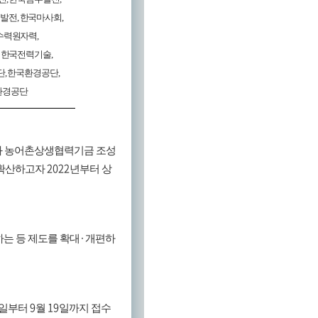
발전
,
한국마사회
,
수력원자력
,
,
한국전력기술
,
단
,
한국환경공단
,
환경공단
과 농어촌상생협력기금 조성
2022
확산하고자
년부터 상
·
는 등 제도를 확대
개편하
9
19
일부터
월
일까지 접수