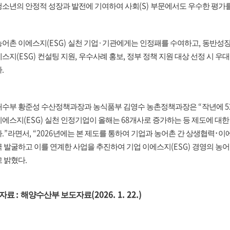
(S)
청소년의 안정적 성장과 발전에 기여하여 사회
부문에서도 우수한 평가
(ESG)
·
,
농어촌 이에스지
실천 기업
기관에게는 인정패를 수여하고
동반성장
(ESG)
,
,
에스지
컨설팅 지원
우수사례 홍보
정부 정책 지원 대상 선정 시 우
.
다
“
5
해수부 황준성 수산정책과장과 농식품부 김영수 농촌정책과장은
작년에
(ESG)
68
이에스지
실천 인정기업이 올해는
개사로 증가하는 등 제도에 대한
.”
, “2026
다
라면서
년에는 본 제도를 통하여 기업과 농어촌 간 상생협력
･
이
(ESG)
극 발굴하고 이를 연계한 사업을 추진하여 기업 이에스지
경영의 농어
.
고 밝혔다
:
(2026. 1. 22.)
자료
해양수산부 보도자료