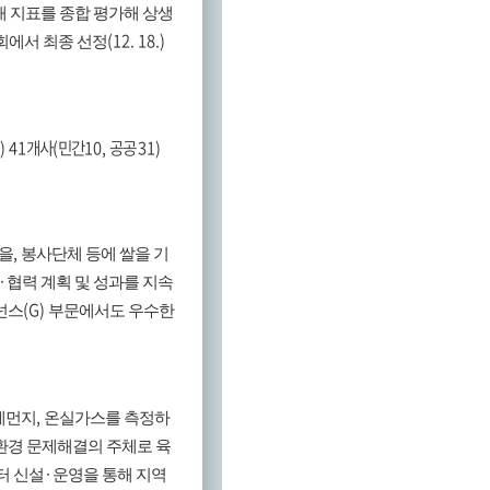
개 지표를 종합 평가해 상생
(12. 18.)
에서 최종 선정
) 41
개사
(
민간
10,
공공
31)
,
을
봉사단체 등에 쌀을 기
·
협력 계획 및 성과를 지속
(G)
넌스
부문에서도 우수한
,
세먼지
온실가스를 측정하
환경 문제해결의 주체로 육
·
터 신설
운영을 통해 지역