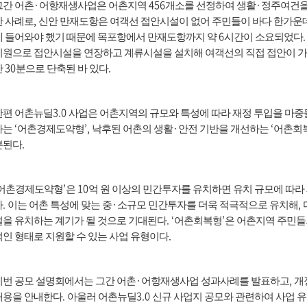
·
456
·
그간 어촌
어항재생사업은 어촌지역
개소를 선정하여 생활
정주여건을
,
한 사례로
신안 만재도항은 여객선 접안시설이 없어 주민들이 바다 한가운데
6
에 들어와야 했기 때문에 목포항에서 만재도항까지 약
시간이 소요되었다
지원으로 접안시설을 연장하고 계류시설을 설치해 여객선의 직접 접안이 
30
.
간
분으로 단축된 바 있다
3.0
한편 어촌뉴딜
사업은 어촌지역의 규모와 특성에 따라 재정 투입을 마중
‘
’,
·
‘
하는
어촌경제도약형
낙후된 어촌의 생활
안전 기반을 개선하는
어촌회
.
분된다
’
10
어촌경제도약형
은
억 원 이상의 민간투자를 유치하면 유치 규모에 따라
.
·
,
다
이는 어촌 특성에 맞는 중
소규모 민간투자를 더욱 적극적으로 유치해
. ‘
’
설을 유치하는 계기가 될 것으로 기대된다
어촌회복형
은 어촌지역 주민들
.
적인 형태로 지원할 수 있는 사업 유형이다
·
,
이번 공모 설명회에서는 그간 어촌
어항재생사업 성과사례를 발표하고
개
.
3.0
내용을 안내한다
아울러 어촌뉴딜
신규 사업지 공모와 관련하여 사업 유