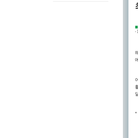
■
- 
*