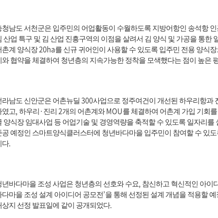
충청남도 서천군은 입주민의 어업활동이 수월하도록 지방어항인 송석항 
김 산업 특구 및 김 산업 진흥구역의 이점을 살려서 김 양식 및 가공을 통한
20ha
어촌계 양식장
를 신규 귀어인이 사용할 수 있도록 입주민 전용 양식
계와 협약을 체결하여 청년층의 지속가능한 정착을 모색했다는 점이 높은 
300
전라남도 신안군은 어촌뉴딜
사업으로 정주여건이 개선된 하우리항과 
,
·
2
MOU
하였고
하우리
진리
개의 어촌계와
를 체결하여 어촌계 가입 기회를
굴 양식장 임대사업 등 어업기술 및 경영역량을 축적할 수 있도록 일자리를
준공 예정인 스마트양식클러스터에 청년바다마을 입주민이 참여할 수 있도록
.
이다
,
청년바다마을 조성 사업은 청년층의 선호와 수요
참신하고 혁신적인 아이
’
바다마을 조성 설계 아이디어 공모전
을 통해 선정된 설계 개념을 적용할 
.
대상지 선정 발표일에 같이 공개되었다