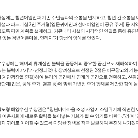
,
대상에는 청년어업인과 기존 주민들과의 소통을 연계하고
청년 간 소통을 
2
(
)
시설과 파트너십
인 주거형
입문귀어인과 선배어업인이 공유 주거
등 지
,
있도록 평면 계획을 설계하고
커뮤니티 시설의 시각적인 연결을 통해 유연
,
’
.
를 잇는 청년어촌마을
연리지
가 당선의 영예를 안았다
우수상에는 해녀의 휴게실인 불턱을 공동체의 중요한 공간으로 재해석하여
’
.
2
쓰는 불턱이야기
가 선정되었다
장려상으로 선정된
점은 어구창고의 기능
)
,
과 계단광장을 연결
하여 분리의 공간에서 연계의 공간으로 전환하고
친환
(
,
,
)
어단계
입문
공유 주거
결혼 등
에 맞춰 가변형 주거 형태를 제안한 점이 
“
강도형 해양수산부 장관은
청년바다마을 조성 사업이 소멸위기에 직면한 
.”
“
해 어촌사회에 새로운 활력을 불어넣는 기회가 될 수 있기를 바란다
라며
심과 귀어로 이어질 수 있도록 다양한 정책을 적극 발굴하여 추진해 나가겠