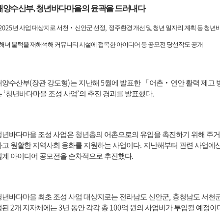
해양수산부
,
청년바다마을의 윤곽을 드러내다
 2025
,
년 사업 대상지로 서천
‧
신안군 선정
정주환경 개선 및 청년 일자리 계획 등 청년
해녀 불턱을 재해석해 커뮤니티 시설에 접목한 아이디어 등 공모전 당선작도 공개
(
)
5
해양수산부
장관 강도형
는 지난해
월에 발표한
「
어촌
‧
연안 활력 제고 
‘
’
.
는
청년바다마을 조성 사업
의 추진 경과를 발표했다
청년바다마을 조성 사업은 청년층의 어촌으로의 유입을 촉진하기 위해 주거
.
하고 원활한 지역사회 융화를 지원하는 사업이다
지난해부터 관련 사업예산
.
설계 아이디어 공모전을 순차적으로 추진했다
,
청년바다마을 최초 조성 사업 대상지로는 전라남도 신안군
충청남도 서천
2
3
100
정된
개 지자체에는
년 동안 각각 총
억 원의 사업비가 투입될 예정이