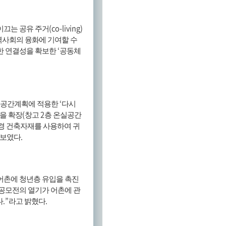
(co-living)
이끄는 공유 주거
역사회의 융화에 기여할 수
‘
한 연결성을 확보한
공동체
‘
 공간계획에 적용한
다시
(
2
을 확장
창고
층 온실공간
경 건축자재를 사용하여 귀
.
돋보였다
어촌에 청년층 유입을 촉진
공모전의 열기가 어촌에 관
.”
.
다
라고 밝혔다