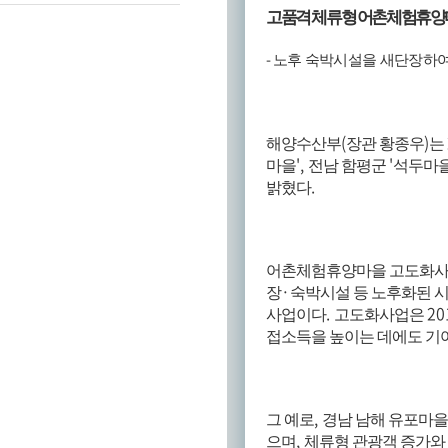
고품격 체류형 어촌체험휴양
-
노후 숙박시설을 새단장하여
(
)
해양수산부
장관 황종우
는
',
'
마을
전남 함평군
석두마
.
밝혔다
어촌체험휴양마을 고도화
·
장
숙박시설 등 노후화된 
.
20
사업이다
고도화사업은
접소득을 높이는 데에도 기
,
그 예로
경남 남해 유포마
,
으며
체류형 관광객 증가와