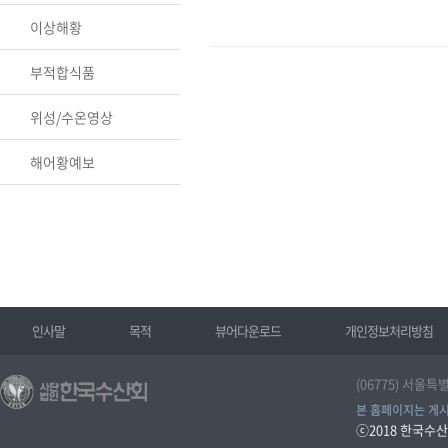
이상해황
부적합식품
위성/수온영상
해어황예보
인사말
목적
뷰어다운로드
개인정보처리방침
(06775) 서울특
본 홈페이지는 게시
ⓒ2018
한국수산