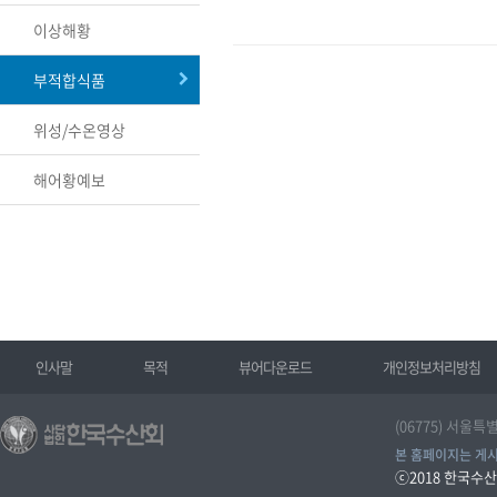
이상해황
부적합식품
위성/수온영상
해어황예보
인사말
목적
뷰어다운로드
개인정보처리방침
(06775) 서울특
본 홈페이지는 게시
ⓒ2018
한국수산