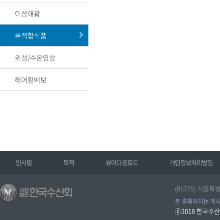
이상해황
부적합식품
위성/수온영상
해어황예보
인사말
목적
뷰어다운로드
개인정보처리방침
(06775) 서울특
본 홈페이지는 게시
ⓒ2018
한국수산