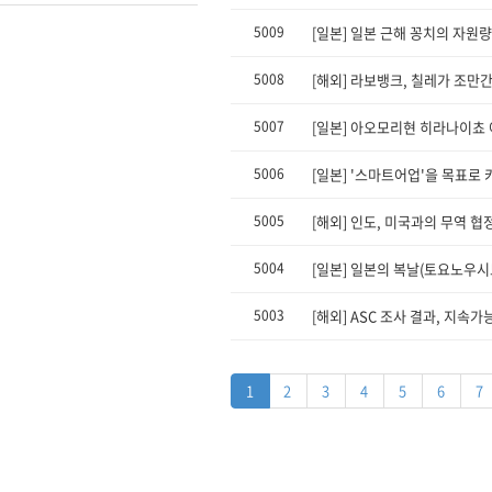
5009
[일본] 일본 근해 꽁치의 자원량
5008
[해외] 라보뱅크, 칠레가 조만
5007
[일본] 아오모리현 히라나이쵸
5006
[일본] '스마트어업'을 목표로
5005
[해외] 인도, 미국과의 무역 
5004
[일본] 일본의 복날(토요노우시
5003
[해외] ASC 조사 결과, 지
1
2
3
4
5
6
7