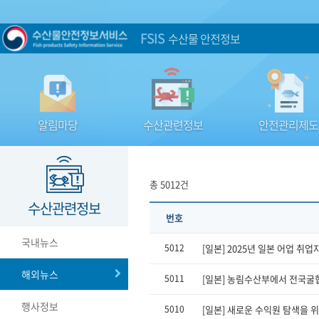
FSIS
수산물 안전정보
알림마당
수산관련정보
안전관리제도
총 5012건
수산관련정보
번호
국내뉴스
5012
[일본] 2025년 일본 어업 취업
해외뉴스
5011
[일본] 농림수산부에서 전국굴
행사정보
5010
[일본] 새로운 수익원 탐색을